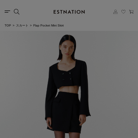
TOP
スカート
Flap Pocket Mini Skirt