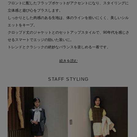
フロントに配したフラップポケットがアクセントになり、スタイリングに
立体感と遊び心をプラスします。
しっかりとした肉感のある生地は、体のラインを拾いにくく、美しいシル
エットをキープ。
クロップド丈のジャケットとのセットアップスタイルで、90年代を感じさ
せるスマートでエッジの効いた装いに。
トレンドとクラシックの絶妙なバランスを楽しめる一着です。
続きを読む
同素材アイテム
ジャケット品番：61-140-04-120018
詳細はこちら
STAFF STYLING
【UNUS（ユナス）】
新しい世代が、新しい解釈で価値を創造し発信するブランド、＜
UNUS（ユナス）＞。
ブランド名は、「唯一」を意味するラテン語に由来しています。
“Learn＝学び”を通じて形成される個性と価値観を大切にし、クラシック
な美意識を現代的に再解釈。本質的なラグジュアリーを提案します。
Old money aestheticを軸に、世代を超えて受け継がれる良質なものを背
景に持ちながら、自分らしいスタイルを楽しむ新世代に向けて発信してい