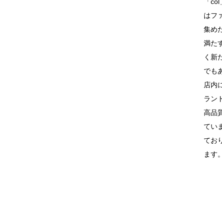
「c
はフ
集め
満た
く新
でも
店内に
ラン
高品
てい
てお
ます