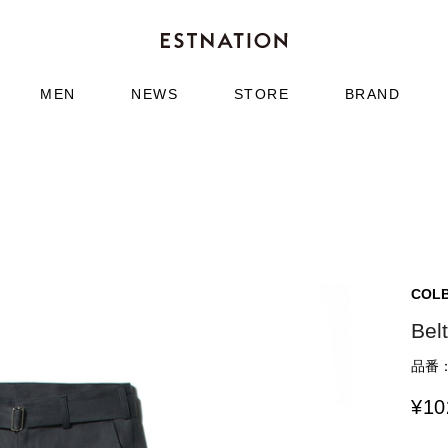
MEN
NEWS
STORE
BRAND
COL
Bel
品番：6
¥
10