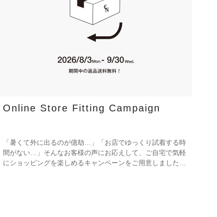
Online Store Fitting Campaign
「暑くて外に出るのが億劫…」「お店でゆっくり試着する時
間がない…」そんなお客様の声にお応えして、ご自宅で気軽
にショッピングを楽しめるキャンペーンをご用意しました！
期間中オンラインストアで注文した商品は、返品送料が無料
に！気になる商品をまとめて取り寄せて、いつものお洋服と
合わせながら、納得いくまでじっくりお試しいただけます！
この夏は、無理して暑い中お出かけしなくても大丈夫。お家
で涼しく、新しいお気に入りを見つけてみませんか？ ※予