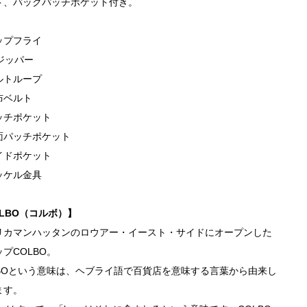
ト、バックパッチポケット付き。
ップフライ
riジッパー
ルトループ
布ベルト
ッチポケット
面パッチポケット
イドポケット
ッケル金具
OLBO（コルボ）】
リカマンハッタンのロウアー・イースト・サイドにオープンした
プCOLBO。
LBOという意味は、ヘブライ語で百貨店を意味する言葉から由来し
ます。