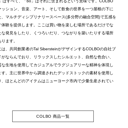
ol」はすべて、「bo」はそれに含まれるという意味です。COLBO
ァッション、音楽、アート、そして飲食の世界を一つ屋根の下に
た、マルチディシプリナリースペース(多分野の融合空間)で五感を
す体験を提供します。ここは買い物を楽しむ場所であるだけでな
たな発見をしたり、くつろいだり、つながりを築いたりする場所
あります。
は、共同創業者のTal SibersteinがデザインするCOLBOの自社ブ
ドがならんでおり、リラックスしたシルエット、自然な色合い、
質な生地を使用してカジュアルでラグジュアリーな精神を体現し
ます。主に世界中から調達されたデッドストックの素材を使用し
り、ほとんどのアイテムはニューヨーク市内で少量生産されてい
。
COLBO 商品一覧