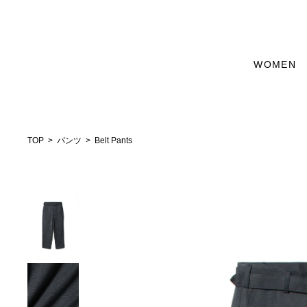
WOMEN
TOP
パンツ
Belt Pants