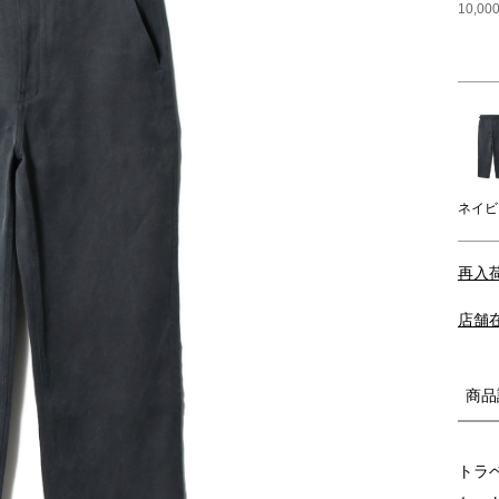
10,
ネイビ
再入
店舗
商品
トラ