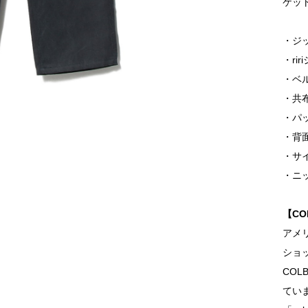
ケッ
・ジ
・ri
・ベ
・共
・パ
・背
・サ
・ニ
【C
アメ
ショッ
CO
てい