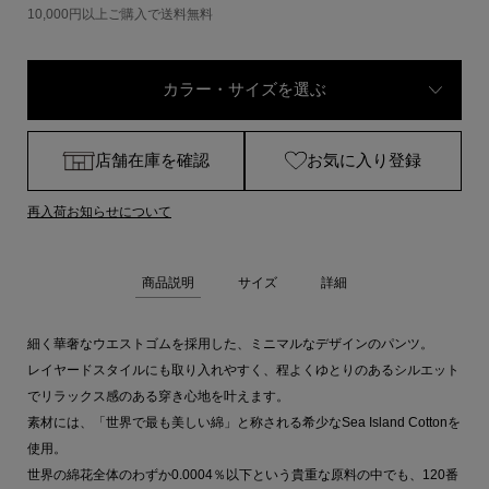
10,000円以上ご購入で送料無料
カラー・サイズを選ぶ
店舗在庫を確認
お気に入り登録
再入荷お知らせについて
商品説明
サイズ
詳細
細く華奢なウエストゴムを採用した、ミニマルなデザインのパンツ。
レイヤードスタイルにも取り入れやすく、程よくゆとりのあるシルエット
でリラックス感のある穿き心地を叶えます。
素材には、「世界で最も美しい綿」と称される希少なSea Island Cottonを
使用。
世界の綿花全体のわずか0.0004％以下という貴重な原料の中でも、120番