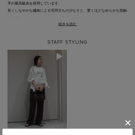
手の最高級糸を採用しています。
長くしなやかな繊維による毛羽立ちの少なさと、驚くほどなめらかな肌触
りが魅力。
続きを読む
自然な光沢とシルクのような上品さを備え、透け感を抑えた繊細なフライ
ス編みに仕上げることで、肌に優しく寄り添う快適な着用感を実現してい
ます。
STAFF STYLING
■こちらは手洗い可能な商品です。
【MALU（マル）】
エイガールズが手がけるインナーウェアブランド、“Your Personal
Luxury―自分だけの贅沢を、肌にまとうー”をコンセプトに誕生。
最上級の素材を惜しみなく使い、ブランド名の由来でもある希少な丸胴編
み機を用いて、時間をかけて丁寧に編み上げた縫い目のないシームレスな
インナーニットを中心に展開。
肌に寄り添うやさしさと、美しさを兼ね備えたアイテムが日常にささやか
な贅沢をもたらします。
TAKAYANAGI / 154cm