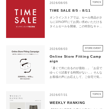
TOPICS
2026/08/05
TIME SALE 8/5 - 8/11
オンラインストアでは、セール商品がさ
らに10%OFFにてお買い求めいただける
タイムセールを開催。この特別なキャン
ペーンをお見逃しなく。
STORE EVENT
2026/08/03
Online Store Fitting Camp
aign
「暑くて外に出るのが億劫…」「お店で
ゆっくり試着する時間がない…」そんな
お客様の声にお応えして、ご自宅で気軽
にショッピングを楽しめるキャンペーン
をご用意しました！ 期間中オンライン
ストアで注文した商品は、返品送料が無
料に！気になる商品をまとめて取り寄せ
TOPICS
2026/07/31
て、いつものお洋服と合わせながら、納
WEEKLY RANKING
得いくまでじっくりお試しいただけま
す！この夏は、無理して暑い中お出かけ