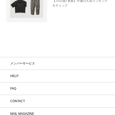
【7/31(金) 更新】今週の人気ランキング
しなくても大丈夫。お家で涼しく、新し
をチェック
いお気に入りを見つけてみませんか？
※予約商品・カスタムオーダー商品・返
品不可の記載がある商品・セール商品・
アウトレット商品は対象外です。 ※商
品到着後7日以内に返品手続きのご連絡
をお願いします。 ・返品手続きに関し
て ① マイページ内の「オンラインスト
ア注文管理」から返品をご希望の注文を
選択し、「詳細」を開いてください。
「返品する」よりお問い合わせフォーム
へ必要事項をご入力のうえ、ご連絡をお
願いいたします。 ② お問い合わせ内容
を確認後、カスタマーサポートより返品
メンバーサービス
方法をご案内いたします。 ③ ご案内内
容をご確認のうえ、指定の住所まで「着
HELP
払い」にてご返送ください。 また、以
下の場合は返品をお受けできませんので
ご注意ください。 1.到着から8日以上
FAQ
経過した商品 2.使用済み、あるいはお
直しや洗濯、クリーニングされた商品
3.納品書・保証書・商品タグ・ラベル
CONTACT
を切り離したり、紛失された商品 4.お
客様のもとでニオイが付着したり、汚
MAIL MAGAZINE
れ、キズが生じた商品 5.商品（箱・付