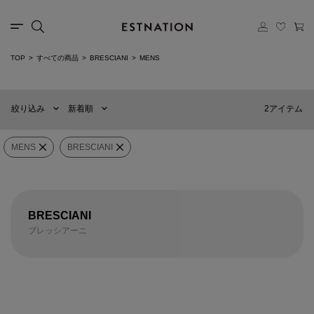
カテゴリー
TOP
すべての商品
BRESCIANI
MENS
新着順
60件
選択する
おすすめ順
90件
2アイテム
絞り込み
新着順
価格の安い順
120件
価格の高い順
MENS
WOMENS
MENS
BRESCIANI
カテゴリー
BRESCIANI
×
ブランド
BRESCIANI
ブレッシアーニ
販売タイプ
BRESCIANI
BRESCIANI
ソリッド リブソックス
アーガイル ソックス
¥3,432
(40%OFF)
¥3,630
(40%OFF)