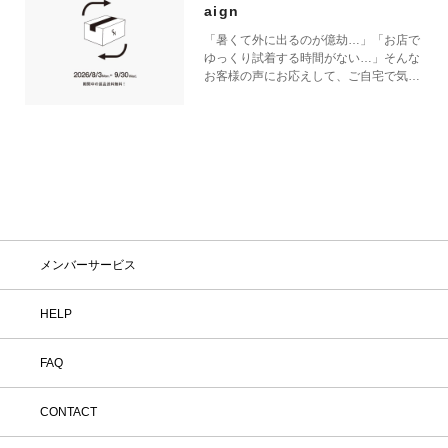
aign
「暑くて外に出るのが億劫…」「お店で
ゆっくり試着する時間がない…」そんな
お客様の声にお応えして、ご自宅で気軽
にショッピングを楽しめるキャンペーン
をご用意しました！ 期間中オンライン
ストアで注文した商品は、返品送料が無
料に！気になる商品をまとめて取り寄せ
て、いつものお洋服と合わせながら、納
得いくまでじっくりお試しいただけま
す！この夏は、無理して暑い中お出かけ
しなくても大丈夫。お家で涼しく、新し
いお気に入りを見つけてみませんか？
※予約商品・カスタムオーダー商品・返
メンバーサービス
品不可の記載がある商品・セール商品・
アウトレット商品は対象外です。 ※商
品到着後7日以内に返品手続きのご連絡
HELP
をお願いします。 ・返品手続きに関し
て ① マイページ内の「オンラインスト
FAQ
ア注文管理」から返品をご希望の注文を
選択し、「詳細」を開いてください。
「返品する」よりお問い合わせフォーム
CONTACT
へ必要事項をご入力のうえ、ご連絡をお
願いいたします。 ② お問い合わせ内容