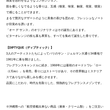
感覚を惑わせるようなコンポジション。
肌を優しくなでるような香りは、五感（嗅覚、味覚、触覚、視覚、聴覚）
で感じることができます。
まるで贅沢なデザートのように美食の喜びを思わせ、フレッシュなノート
が目覚めを誘います。
「オー デ サンス」のオリジナリティはその誕生にあります。
ビターオレンジの枝も葉も果実も、すべてを集めて誕生した香りです。
【DIPTYQUE（ディプティック）】
3人のアーティストたちによってパリのサン・ジェルマン大通り34番地で
1961年に幕を開けました。
フレグランスキャンドルに続き、1968年には最初のオードトワレ「ロー
（L’Eau）」を発売。香りにはストーリがあり、その世界観はミステリア
スでありながら親しみを感じさせます。
品質にこだわり、時代を先取りした、情熱的なフレグランスメゾンです。
※沖縄県への「航空搭載出来ない商品（液体・クリーム類）」をご注文い