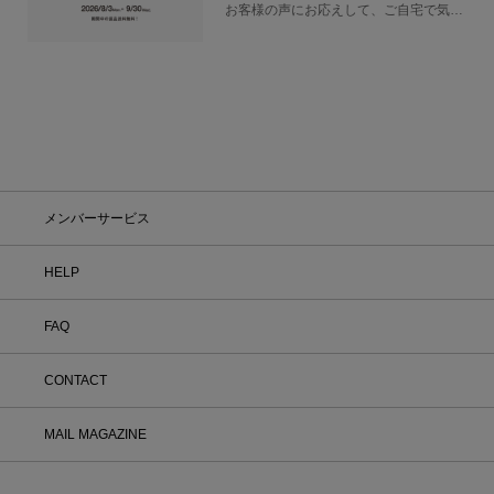
お客様の声にお応えして、ご自宅で気軽
にショッピングを楽しめるキャンペーン
をご用意しました！ 期間中オンライン
ストアで注文した商品は、返品送料が無
料に！気になる商品をまとめて取り寄せ
て、いつものお洋服と合わせながら、納
得いくまでじっくりお試しいただけま
す！この夏は、無理して暑い中お出かけ
しなくても大丈夫。お家で涼しく、新し
いお気に入りを見つけてみませんか？
※予約商品・カスタムオーダー商品・返
メンバーサービス
品不可の記載がある商品・セール商品・
アウトレット商品は対象外です。 ※商
品到着後7日以内に返品手続きのご連絡
HELP
をお願いします。 ・返品手続きに関し
て ① マイページ内の「オンラインスト
FAQ
ア注文管理」から返品をご希望の注文を
選択し、「詳細」を開いてください。
「返品する」よりお問い合わせフォーム
CONTACT
へ必要事項をご入力のうえ、ご連絡をお
願いいたします。 ② お問い合わせ内容
を確認後、カスタマーサポートより返品
MAIL MAGAZINE
方法をご案内いたします。 ③ ご案内内
容をご確認のうえ、指定の住所まで「着
払い」にてご返送ください。 また、以