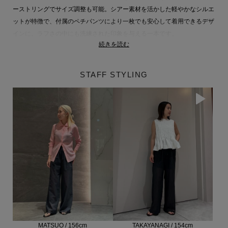
ーストリングでサイズ調整も可能。シアー素材を活かした軽やかなシルエ
ットが特徴で、付属のペチパンツにより一枚でも安心して着用できるデザ
インに。ラフさの中にも洗練された印象を与える一本です。
続きを読む
同素材のジャケットやベストとのセットアップスタイルはもちろん、Tシ
ャツやカットソーと合わせたカジュアルな着こなしにもおすすめ。デイリ
ーからリラックスシーンまで幅広く活躍し、涼しげでトレンド感のあるス
STAFF STYLING
タイリングを楽しめます。同素材で無地の展開もあり、好みに合わせて選
べるアイテムです。
同素材アイテム
ジャケット品番：61-109-04-040311
詳細はこちら
ベスト品番：61-109-06-040312
詳細はこちら
同型アイテム
無地品番：61-109-07-040371
詳細はこちら
■こちらは手洗い可能な商品です。
TAKAYANAGI / 154cm
MATSUO / 156cm