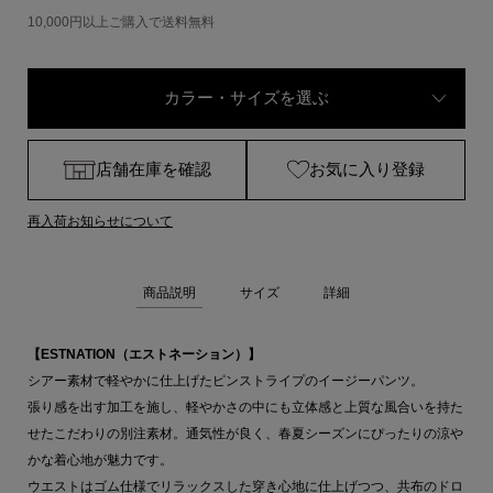
10,000円以上ご購入で送料無料
カラー・サイズを選ぶ
店舗在庫を確認
お気に入り登録
再入荷お知らせについて
商品説明
サイズ
詳細
【ESTNATION（エストネーション）】
シアー素材で軽やかに仕上げたピンストライプのイージーパンツ。
張り感を出す加工を施し、軽やかさの中にも立体感と上質な風合いを持た
せたこだわりの別注素材。通気性が良く、春夏シーズンにぴったりの涼や
かな着心地が魅力です。
ウエストはゴム仕様でリラックスした穿き心地に仕上げつつ、共布のドロ