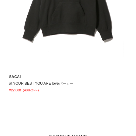
SACAI
E
at YOUR BEST YOU ARE loveパーカー
¥22,800
(40%OFF)
¥