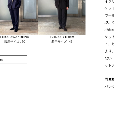
イタ
ケッ
ウー
現。
地面
ケッ
FUKASAWA / 180cm
ISHIZAKI / 168cm
着用サイズ : 50
着用サイズ : 46
ト。
より
ない
re
ット
同素
パンツ 