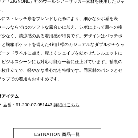
リア「ZIGNONE」社のウールシアーサッカー素材を使用したジャ
ト。
ルにストレッチ糸をブレンドした糸により、細かなシボ感を表
ウールならではのソフトな風合いに加え、シボによって肌への接
が少なく、清涼感のある着用感が特長です。デザインはパッチポ
トと胸箱ポケットを備えた4釦仕様のカジュアルなダブルジャケッ
ピークドラペルに加え、程よくシェイプを効かせたシルエットに
、ビジネスシーンにも対応可能な一着に仕上げています。袖裏の
一枚仕立てで、軽やかな着心地も特徴です。同素材のパンツとセ
アップでの着用もおすすめです。
材アイテム
品番：61-200-07-051443
詳細はこちら
ESTNATION 商品一覧