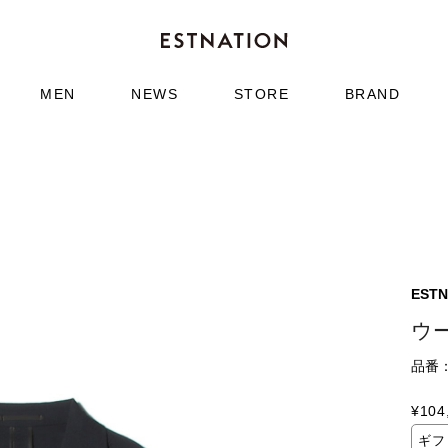
MEN
NEWS
STORE
BRAND
ESTN
ウ
品番：6
¥
104
ギフ