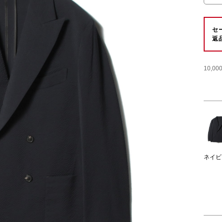
セ
返
10,
ネイビ