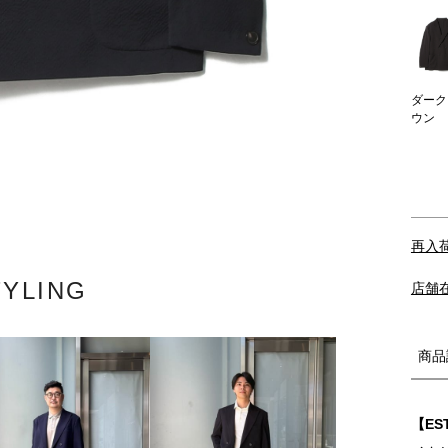
ダーク
ウン
再入
TYLING
店舗
商品
【ES