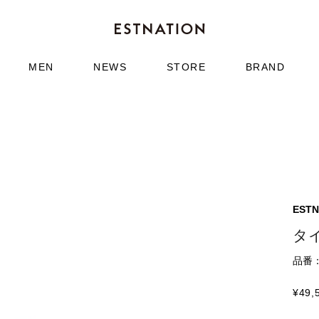
MEN
NEWS
STORE
BRAND
ESTN
タ
品番：6
¥
49,