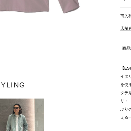
再入
店舗
商品
【ES
イタ
TYLING
を使
タテ
リ・
ぶり
える