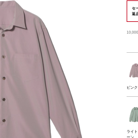
セ
返
10,
ピンク
ライト
ーン