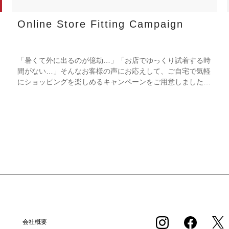
Online Store Fitting Campaign
「暑くて外に出るのが億劫…」「お店でゆっくり試着する時
間がない…」そんなお客様の声にお応えして、ご自宅で気軽
にショッピングを楽しめるキャンペーンをご用意しました！
期間中オンラインストアで注文した商品は、返品送料が無料
に！気になる商品をまとめて取り寄せて、いつものお洋服と
合わせながら、納得いくまでじっくりお試しいただけます！
この夏は、無理して暑い中お出かけしなくても大丈夫。お家
で涼しく、新しいお気に入りを見つけてみませんか？ ※予
約商品・カスタムオーダー商品・返品不可の記載がある商
品・セール商品・アウトレット商品は対象外です。 ※商品
到着後7日以内に返品手続きのご連絡をお願いします。 ・返
品手続きに関して ① マイページ内の「オンラインストア注
文管理」から返品をご希望の注文を選択し、「詳細」を開い
てください。「返品する」よりお問い合わせフォームへ必要
事項をご入力のうえ、ご連絡をお願いいたします。 ② お問
い合わせ内容を確認後、カスタマーサポートより返品方法を
会社概要