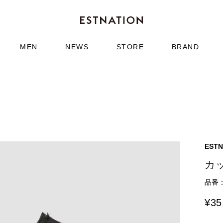
MEN
NEWS
STORE
BRAND
ESTN
カ
品番：6
¥
35