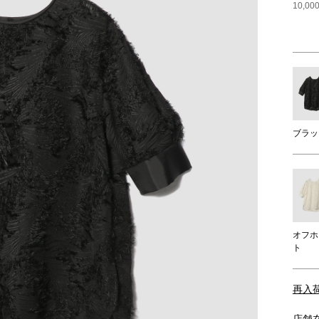
10,
ブラッ
オフホ
ト
再入
店舗