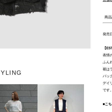
商品
発売
【ES
表情
ふん
裾は
TYLING
バッ
デイ
です
■こ