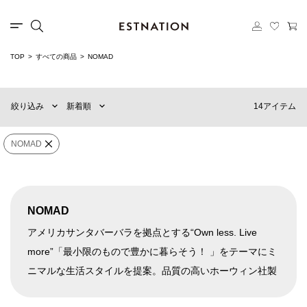
カテゴリー
TOP
すべての商品
NOMAD
新着順
60件
選択する
おすすめ順
90件
14アイテム
絞り込み
新着順
価格の安い順
120件
価格の高い順
MENS
WOMENS
NOMAD
カテゴリー
NOMAD
×
ブランド
NOMAD
アメリカサンタバーバラを拠点とする“Own less. Live
more”「最小限のもので豊かに暮らそう！ 」をテーマにミ
ニマルな生活スタイルを提案。品質の高いホーウィン社製
販売タイプ
レザー、チタニウムなどの素材を活かした製品づくり、全