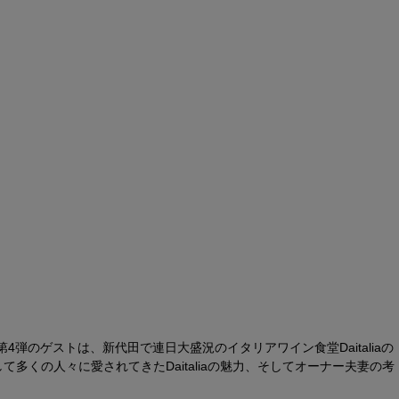
4弾のゲストは、新代田で連日大盛況のイタリアワイン食堂Daitaliaの
くの人々に愛されてきたDaitaliaの魅力、そしてオーナー夫妻の考