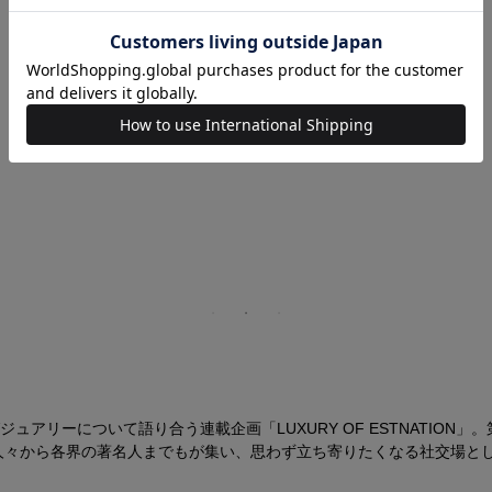
ーについて語り合う連載企画「LUXURY OF ESTNATION」。第
々から各界の著名人までもが集い、思わず立ち寄りたくなる社交場として多