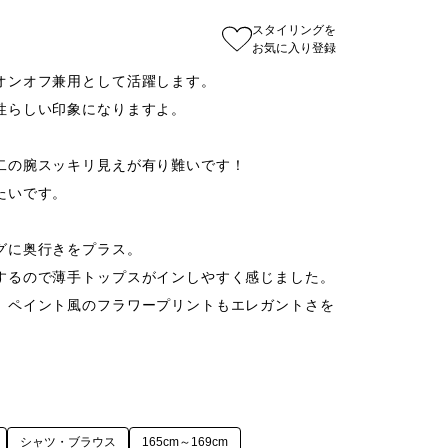
スタイリングを
お気に入り登録
ンオフ兼用として活躍します。

らしい印象になりますよ。

二の腕スッキリ見えが有り難いです！

いです。

に奥行きをプラス。

するので薄手トップスがインしやすく感じました。
、ペイント風のフラワープリントもエレガントさを
シャツ・ブラウス
165cm～169cm