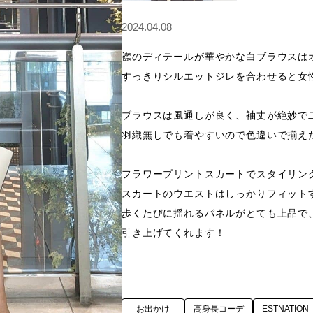
2024.04.08
襟のディテールが華やかな白ブラウスはオ
すっきりシルエットジレを合わせると女性
ブラウスは風通しが良く、袖丈が絶妙で
羽織無しでも着やすいので色違いで揃えた
フラワープリントスカートでスタイリング
スカートのウエストはしっかりフィット
歩くたびに揺れるパネルがとても上品で
引き上げてくれます！
お出かけ
高身長コーデ
ESTNATION