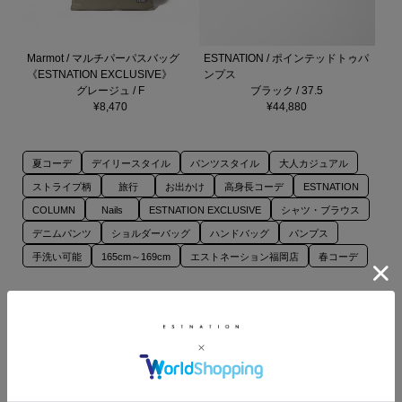
Marmot / マルチパーパスバッグ
ESTNATION / ポインテッドトゥパ
《ESTNATION EXCLUSIVE》
ンプス
グレージュ / F
ブラック / 37.5
¥8,470
¥44,880
夏コーデ
デイリースタイル
パンツスタイル
大人カジュアル
ストライプ柄
旅行
お出かけ
高身長コーデ
ESTNATION
COLUMN
Nails
ESTNATION EXCLUSIVE
シャツ・ブラウス
デニムパンツ
ショルダーバッグ
ハンドバッグ
パンプス
手洗い可能
165cm～169cm
エストネーション福岡店
春コーデ
このスタッフの他のスタイリング