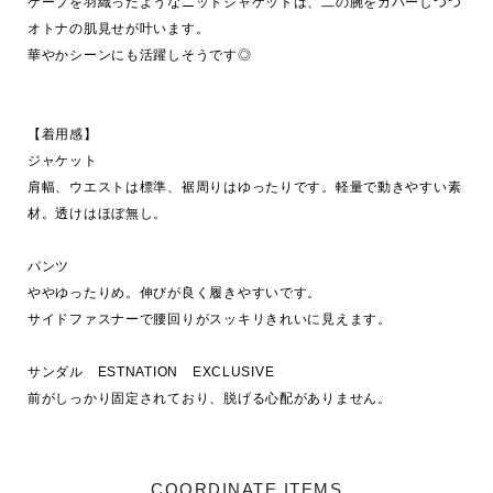
ケープを羽織ったようなニットジャケットは、二の腕をカバーしつつ
オトナの肌見せが叶います。

華やかシーンにも活躍しそうです◎

【着用感】

ジャケット

肩幅、ウエストは標準、裾周りはゆったりです。軽量で動きやすい素
材。透けはほぼ無し。

パンツ

ややゆったりめ。伸びが良く履きやすいです。

サイドファスナーで腰回りがスッキリきれいに見えます。

サンダル　ESTNATION　EXCLUSIVE

COORDINATE ITEMS