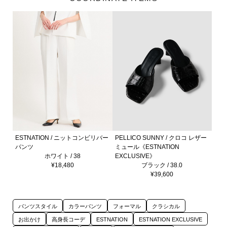
ESTNATION / ニットコンビリバー
PELLICO SUNNY / クロコ レザー
パンツ
ミュール《ESTNATION
ホワイト / 38
EXCLUSIVE》
¥18,480
ブラック / 38.0
¥39,600
パンツスタイル
カラーパンツ
フォーマル
クラシカル
お出かけ
高身長コーデ
ESTNATION
ESTNATION EXCLUSIVE