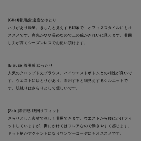
[Gilet]着用感:適度なゆとり

ハリがあり軽量。きちんと見えする印象で、オフィススタイルにもオ
ススメです。肩先がやや長めなので二の腕がきれいに見えます。着回
し力が高くシーズンレスでお使い頂けます。

[Blouse]着用感:ゆったり

人気のクロップド丈ブラウス。ハイウエストボトムとの相性が良いで
す。ウエストにゆとりがあり、着用すると細見えするシルエットで
す。肌触りはさらりとして優しいです。

[Skirt]着用感:腰回りフィット

さらりとした素材で涼しく着用できます。ウエストから腰にかけフィ
ットしていますが、裾にかけてはフレアなので動きやすく感じます。
ドット柄がアクセントになりワンツーコーデにもオススメです。
