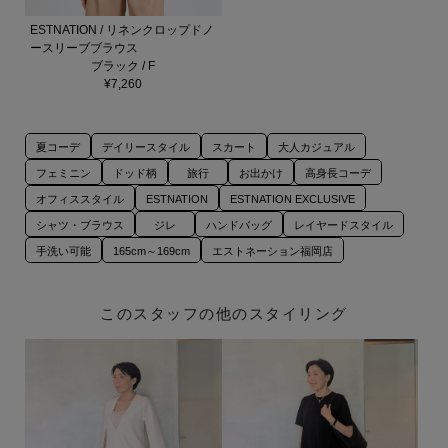
ESTNATION / リネンクロップドノ
ースリーブブラウス
ブラック / F
¥7,260
夏コーデ
デイリースタイル
スカート
大人カジュアル
フェミニン
ドッド柄
旅行
お出かけ
高身長コーデ
オフィススタイル
ESTNATION
ESTNATION EXCLUSIVE
シャツ・ブラウス
ジレ
ハンドバッグ
レイヤードスタイル
手洗い可能
165cm～169cm
エストネーション福岡店
このスタッフの他のスタイリング