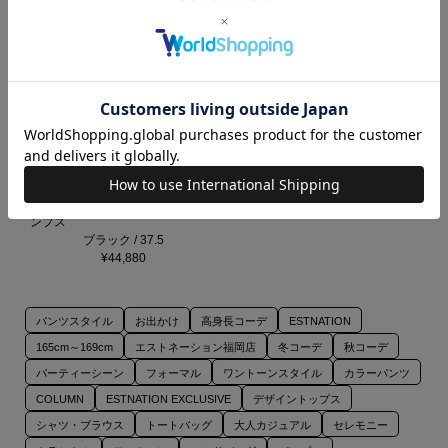
ESTNATION / ポインテッドトゥパ
ンプス
ブラック / 37.5
¥44,880
パンツスタイル
お出かけ
高身長コーデ
ESTNATION
165cm～169cm
エストネーション福岡店
冬コーデ
秋コーデ
パーティーシーン
フォーマル
ワントーンスタイル
カラーパンツ
COLUMN
ESTNATION EXCLUSIVE
デザイントップス
シャツ・ブラウス
トートバッグ
大人カジュアル
セレモニー