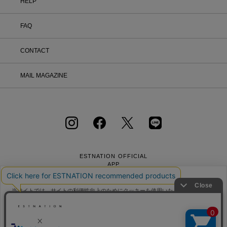
HELP
FAQ
CONTACT
MAIL MAGAZINE
ESTNATION OFFICIAL
APP
当サイトでは、サイトの利便性向上のためにクッキーを使用いたします。ボタン
から同意の可否を選択してください。選択せずにページを移動した場合、クッキ
ーの使用に同意したことになります。クッキーを通じて収集する情報には「お客
クッキーポリシ
様個人を特定できる情報」は一切含まれておりません。詳細は
ー
をご確認ください。
会社概要
採用情報
利用規約
会員規約