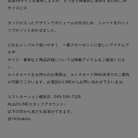
普段38サイズを着用しますが、すっきり綺麗めに着用するために36
サイズに💡

タックが入ったデザインでボリュームが出るため、ショート丈のシャ
ツブルゾンと合わせました。

どれもシンプルで使いやすく、一着クローゼットに欲しいアイテムで
す💭

サイズ・素材など商品詳細については掲載アイテムをご確認くださ
い。

ルミネカードをお持ちのお客様は、ルミネカードWeb決済でのご案内
が可能でございます。お電話かLINEからお問い合わせ下さいませ。

エストネーション横浜店 : 045-534-7128

向山のLINEスタッフアカウント↓

以下のIDから友だち追加ができます。

@743oskms