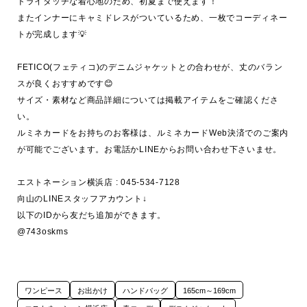
ドライタッチな着心地のため、初夏まで使えます！

またインナーにキャミドレスがついているため、一枚でコーディネー
トが完成します💡

FETICO(フェティコ)のデニムジャケットとの合わせが、丈のバラン
スが良くおすすめです😊

サイズ・素材など商品詳細については掲載アイテムをご確認くださ
い。

ルミネカードをお持ちのお客様は、ルミネカードWeb決済でのご案内
が可能でございます。お電話かLINEからお問い合わせ下さいませ。

エストネーション横浜店 : 045-534-7128

向山のLINEスタッフアカウント↓

以下のIDから友だち追加ができます。

@743oskms
ワンピース
お出かけ
ハンドバッグ
165cm～169cm