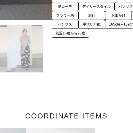
夏コーデ
デイリースタイル
パンツス
フラワー柄
旅行
お出かけ
パンプス
手洗い可能
165cm～169c
気温15度から20度
COORDINATE ITEMS