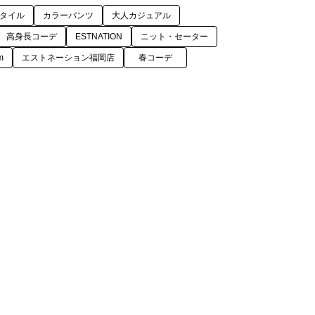
タイル
カラーパンツ
大人カジュアル
高身長コーデ
ESTNATION
ニット・セーター
m
エストネーション福岡店
春コーデ