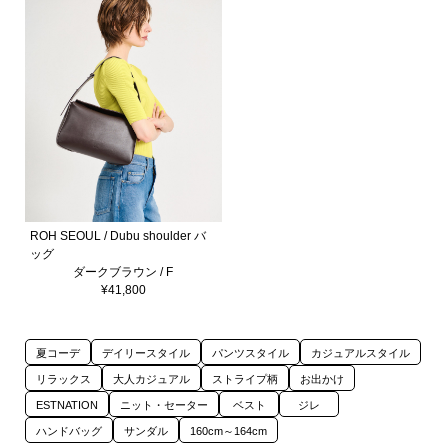
ROH SEOUL / Dubu shoulder バ
ッグ
ダークブラウン / F
¥41,800
夏コーデ
デイリースタイル
パンツスタイル
カジュアルスタイル
リラックス
大人カジュアル
ストライプ柄
お出かけ
ESTNATION
ニット・セーター
ベスト
ジレ
ハンドバッグ
サンダル
160cm～164cm