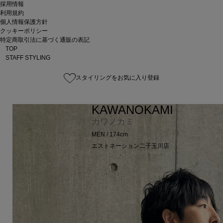
採用情報
利用規約
個人情報保護方針
クッキーポリシー
特定商取引法に基づく通販の表記
TOP
STAFF STYLING
スタイリングをお気に入り登録
KAWANOKAMI
カワノカミ
MEN / 174cm
エストネーション二子玉川店