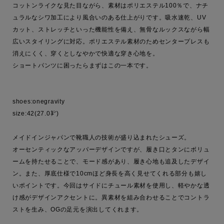
コットンライクな見た目ながら、素材はポリエステル100％で、ナチ
ュラルなシワ加工により風合いのある仕上がりです。吸水速乾、UV
カット、ストレッチといった機能性を備え、無骨なルックスながら幅
広いスタイリングに対応。ポリエステル素材のためセンタープレスも
消えにくく、穿くとしなやかで快適な穿き心地を。

ショートパンツに困ったらまずはこの一本です。

shoes:onegravity

size:42(27.0㌢)

メイドインジャパンで靴職人の技術が盛り込まれたシューズ。

オーセンティックなアッパーデザインですが、履き口とタンにボリュ
ームを持たせることで、モード感があり、履き心地も追及したデザイ
ン。また、厚底仕様で10cmほど身長を高く見せてくれる部分も嬉し
いポイントです。今回はサイドにチュール素材を使用し、軽やかな透
け感がデザインアクセントに。異素材を組み合わせることでコントラ
ストを生み、OGの足元を演出してくれます。