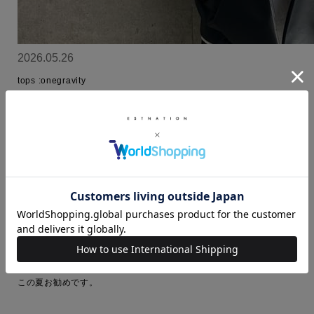
2026.05.26
tops :onegravity

size:M

通気性の良いナイロンメッシュ素材を使用したシャツ。

目の粗いナイロンメッシュを特殊圧縮加工することで、軽さを保ちな
がらも密度感と構築的な表情を持たせたコンプレストナイロン生地は
清涼感があり、軽快な着心地が特徴です。ストレッチ性にも優れてお
り、動きにしっかりフィットするため、日常使いからアクティブなシ
ーンまで快適に着用いただけます。

歴代のestnationの中で1番伸びる、ストレッチが効いているアイテム
です。

来ている時より歩いている時が1番涼しいアイテムです。

この夏お勧めです。
