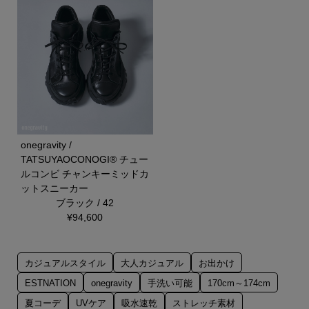
onegravity /
TATSUYAOCONOGI® チュー
ルコンビ チャンキーミッドカ
ットスニーカー
ブラック / 42
¥94,600
カジュアルスタイル
大人カジュアル
お出かけ
ESTNATION
onegravity
手洗い可能
170cm～174cm
夏コーデ
UVケア
吸水速乾
ストレッチ素材