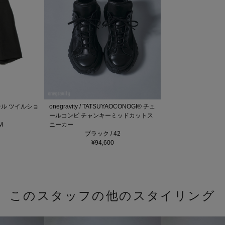
ステル ツイルショ
onegravity / TATSUYAOCONOGI® チュ
ールコンビ チャンキーミッドカットス
M
ニーカー
ブラック / 42
¥94,600
このスタッフの他のスタイリング