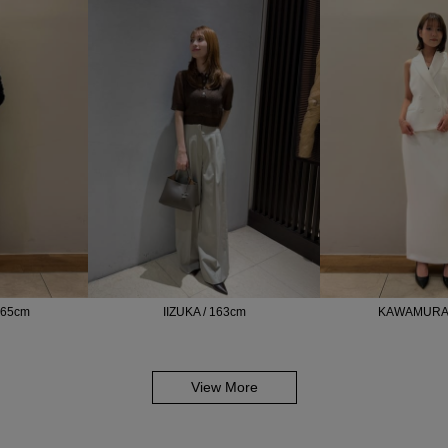
165cm
IIZUKA / 163cm
KAWAMURA 
View More