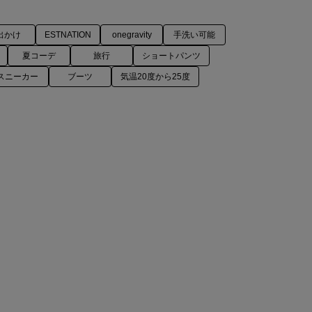
出かけ
ESTNATION
onegravity
手洗い可能
夏コーデ
旅行
ショートパンツ
スニーカー
ブーツ
気温20度から25度