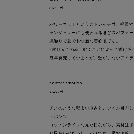
size:M

パワーネットというストレッチ性、軽量性
ランジェリーにも使われるほど高パフォー
肌触りで夏でも快適な着心地です。

2枚仕立ての為、動くことによって透け感
毎年発売していますが、数が少ないアイテ
pants:estnation

size:M

チノのような程よい厚みと、ツイル目がし
トパンツ。

コットンライクな見た目ながら、素材はポ
り風合いのある仕上がりです。吸水速乾、