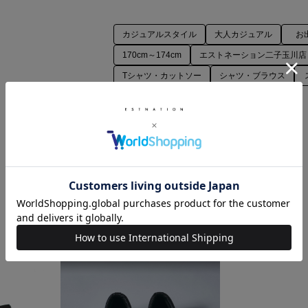
カジュアルスタイル
大人カジュアル
お
170cm～174cm
エストネーション二子玉川店
Tシャツ・カットソー
シャツ・ブラウス
気温25度から30度
COORDINATE ITEMS