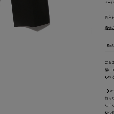
ベージ
再入
店舗
商品
麻混
裾に
られ
【B
様々
江千
幼少