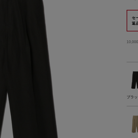
セ
返
10,
ブラッ