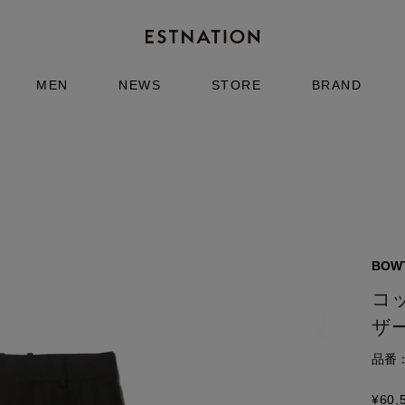
MEN
NEWS
STORE
BRAND
BOW
コ
ザ
品番：6
¥
60,