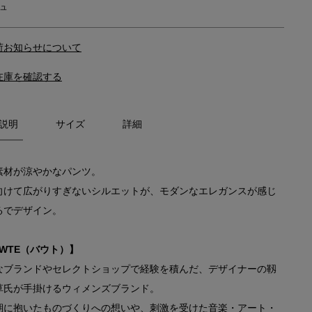
ュ
荷お知らせについて
在庫を確認する
説明
サイズ
詳細
素材が涼やかなパンツ。
向けて広がりすぎないシルエットが、モダンなエレガンスが感じ
るでデザイン。
OWTE（バウト）】
なブランドやセレクトショップで経験を積んだ、デザイナーの靱
草氏が手掛けるウィメンズブランド。
期に抱いたものづくりへの想いや、刺激を受けた音楽・アート・