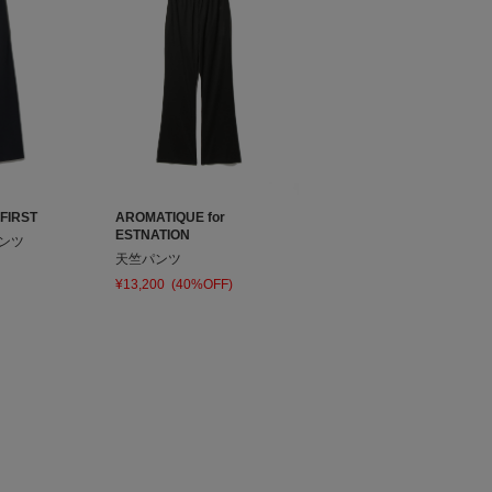
FIRST
AROMATIQUE for
ESTNATION
ンツ
天竺パンツ
¥13,200
(40%OFF)