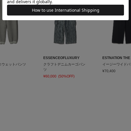
ESSENCEOFLUXURY
ESTNATION THE 
スウェットパンツ
クラフトデニムカーゴパン
イージーワイドパ
ツ
¥70,400
¥60,000
(50%OFF)