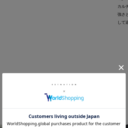
カル
強さ
して
RELATED ITEM