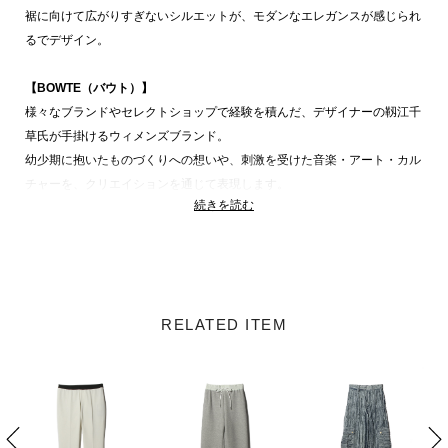
裾に向けて広がりすぎないシルエットが、モダンなエレガンスが感じられ
るでデザイン。
【BOWTE（バウト）】
様々なブランドやセレクトショップで経験を積んだ、デザイナーの靱江千
草氏が手掛けるウィメンズブランド。
幼少期に抱いたものづくりへの想いや、刺激を受けた音楽・アート・カル
チャーを、クリエイションを通じて表現します。
続きを読む
強さと夢を持ち合わせる、「凛」とした女性の姿をファッションを通して
追求するブランドです。
BOWTE 商品一覧
RELATED ITEM