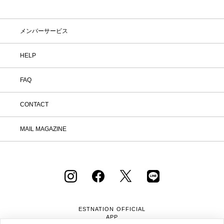
しなくても大丈夫。お家で涼しく、新し
いお気に入りを見つけてみませんか？
※予約商品・カスタムオーダー商品・返
メンバーサービス
品不可の記載がある商品・セール商品・
アウトレット商品は対象外です。 ※商
品到着後7日以内に返品手続きのご連絡
HELP
をお願いします。 ・返品手続きに関し
て ① マイページ内の「オンラインスト
FAQ
ア注文管理」から返品をご希望の注文を
選択し、「詳細」を開いてください。
「返品する」よりお問い合わせフォーム
CONTACT
へ必要事項をご入力のうえ、ご連絡をお
願いいたします。 ② お問い合わせ内容
を確認後、カスタマーサポートより返品
MAIL MAGAZINE
方法をご案内いたします。 ③ ご案内内
容をご確認のうえ、指定の住所まで「着
払い」にてご返送ください。 また、以
下の場合は返品をお受けできませんので
ご注意ください。 1.到着から8日以上
経過した商品 2.使用済み、あるいはお
直しや洗濯、クリーニングされた商品
3.納品書・保証書・商品タグ・ラベル
を切り離したり、紛失された商品 4.お
ESTNATION OFFICIAL
客様のもとでニオイが付着したり、汚
APP