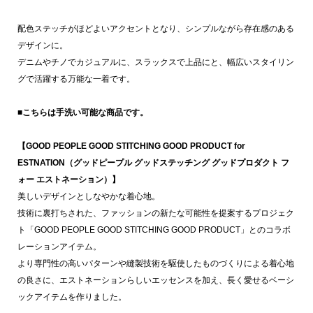
配色ステッチがほどよいアクセントとなり、シンプルながら存在感のある
デザインに。
デニムやチノでカジュアルに、スラックスで上品にと、幅広いスタイリン
グで活躍する万能な一着です。
■こちらは手洗い可能な商品です。
【GOOD PEOPLE GOOD STITCHING GOOD PRODUCT for
ESTNATION（グッドピープル グッドステッチング グッドプロダクト フ
ォー エストネーション）】
美しいデザインとしなやかな着心地。
技術に裏打ちされた、ファッションの新たな可能性を提案するプロジェク
ト「GOOD PEOPLE GOOD STITCHING GOOD PRODUCT」とのコラボ
レーションアイテム。
より専門性の高いパターンや縫製技術を駆使したものづくりによる着心地
の良さに、エストネーションらしいエッセンスを加え、長く愛せるベーシ
ックアイテムを作りました。