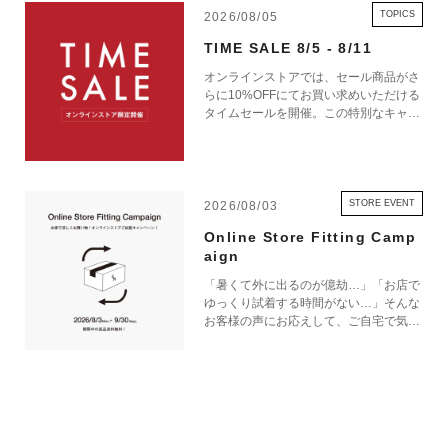
TOPICS
2026/08/05
TIME SALE 8/5 - 8/11
オンラインストアでは、セール商品がさ
らに10%OFFにてお買い求めいただける
タイムセールを開催。この特別なキャン
ペーンをお見逃しなく。
STORE EVENT
2026/08/03
Online Store Fitting Camp
aign
「暑くて外に出るのが億劫…」「お店で
ゆっくり試着する時間がない…」そんな
お客様の声にお応えして、ご自宅で気軽
にショッピングを楽しめるキャンペーン
をご用意しました！ 期間中オンライン
ストアで注文した商品は、返品送料が無
料に！気になる商品をまとめて取り寄せ
て、いつものお洋服と合わせながら、納
得いくまでじっくりお試しいただけま
す！この夏は、無理して暑い中お出かけ