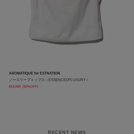
AROMATIQUE for ESTNATION
A
ノースリーブトップス＜ESSENCEOFLUXURY＞
ス
¥13,000
(50%OFF)
¥
RECENT NEWS