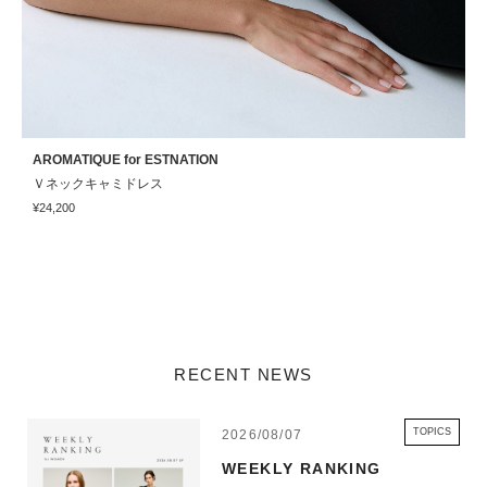
AROMATIQUE for ESTNATION
A
Ｖネックキャミドレス
¥24,200
¥
RECENT NEWS
TOPICS
2026/08/07
WEEKLY RANKING