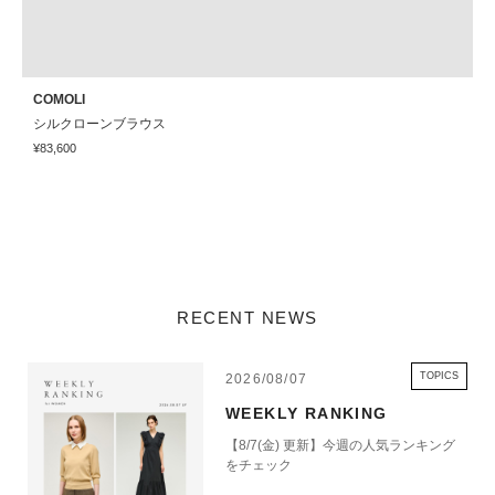
COMOLI
E
シルクローンブラウス
¥83,600
¥
RECENT NEWS
TOPICS
2026/08/07
WEEKLY RANKING
【8/7(金) 更新】今週の人気ランキング
をチェック