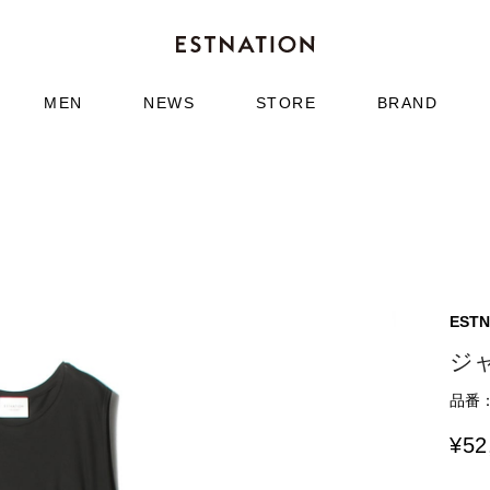
MEN
NEWS
STORE
BRAND
ESTN
ジ
品番：6
¥
52