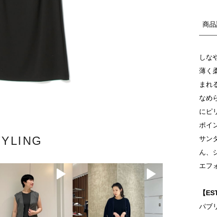
商品
しな
薄く
まれ
なめ
にピ
ポイ
TYLING
サン
ん、
エフ
【ES
パブ