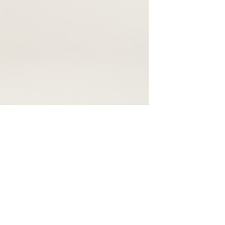
ESTNATION
バイヤスバックオープン
¥22,800
(40%OFF)