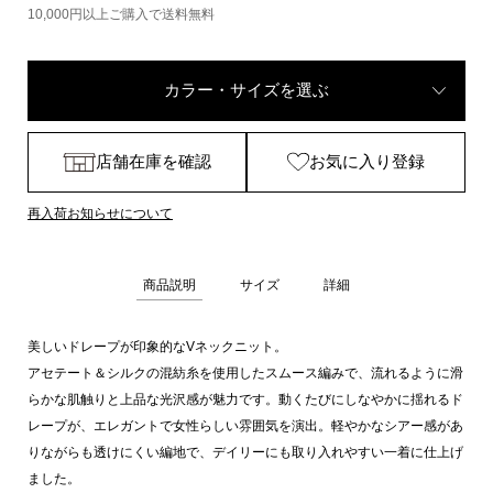
10,000円以上ご購入で送料無料
カラー・サイズを選ぶ
店舗在庫を確認
お気に入り登録
再入荷お知らせについて
商品説明
サイズ
詳細
美しいドレープが印象的なVネックニット。
アセテート＆シルクの混紡糸を使用したスムース編みで、流れるように滑
らかな肌触りと上品な光沢感が魅力です。動くたびにしなやかに揺れるド
レープが、エレガントで女性らしい雰囲気を演出。軽やかなシアー感があ
りながらも透けにくい編地で、デイリーにも取り入れやすい一着に仕上げ
ました。