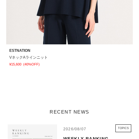
ESTNATION
E
VネックAラインニット
¥15,600
(40%OFF)
¥
RECENT NEWS
TOPICS
2026/08/07
WEEKLY RANKING