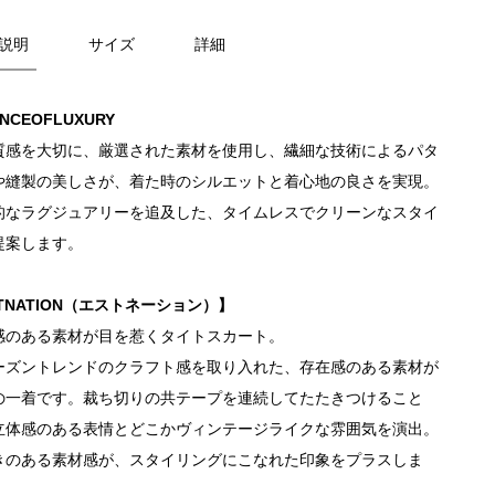
説明
サイズ
詳細
ENCEOFLUXURY
質感を大切に、厳選された素材を使用し、繊細な技術によるパタ
や縫製の美しさが、着た時のシルエットと着心地の良さを実現。
的なラグジュアリーを追及した、タイムレスでクリーンなスタイ
提案します。
TNATION（エストネーション）】
感のある素材が目を惹くタイトスカート。
ーズントレンドのクラフト感を取り入れた、存在感のある素材が
の一着です。裁ち切りの共テープを連続してたたきつけること
立体感のある表情とどこかヴィンテージライクな雰囲気を演出。
きのある素材感が、スタイリングにこなれた印象をプラスしま