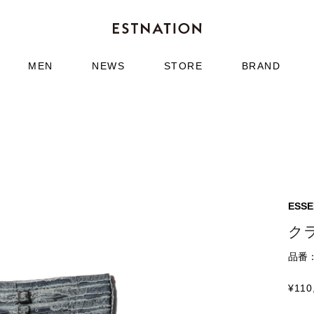
MEN
NEWS
STORE
BRAND
ESS
ク
品番：6
¥
110