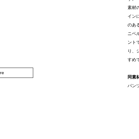
素材
イン
のあ
ニベ
ント
り、
すめ
re
同素
パンツ品