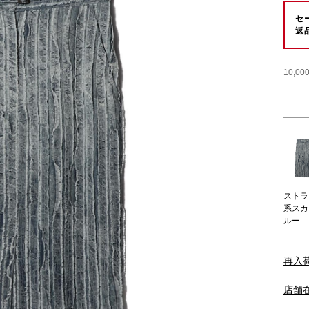
セ
返
10,
ストラ
系スカ
ルー
再入
店舗