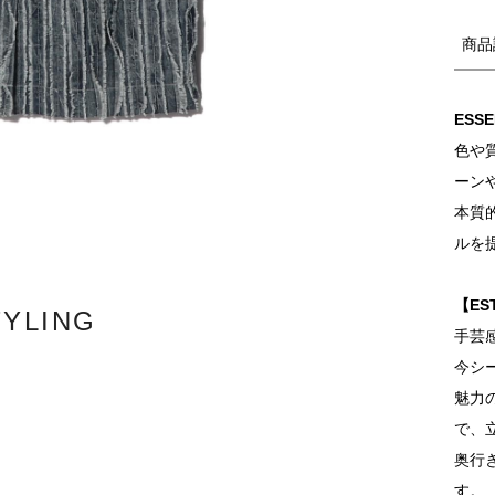
商品
ESS
色や
ーン
本質
ルを
【ES
TYLING
手芸
今シ
魅力
で、
奥行
す。