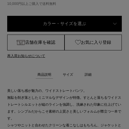
10,000円以上ご購入で送料無料
カラー・サイズを選ぶ
店舗在庫を確認
お気に入り登録
再入荷お知らせについて
商品説明
サイズ
詳細
美しい落ち感が魅力の、ワイドストレートパンツ。
無駄を削ぎ落としたミニマルなデザインが特徴。すとんと落ちるワイドス
トレートシルエットが縦のラインを強調し、洗練された印象に仕上げてい
ます。シンプルだからこそ素材の上質さと美しいフォルムが際立つ一本で
す。
シャツやニットと合わせたクリーンな着こなしはもちろん、ジャケットと