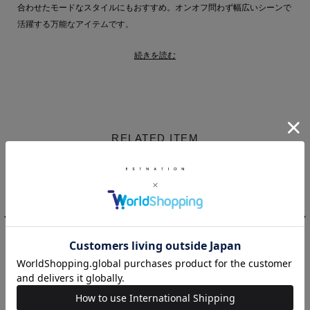
合わせたモードなスタイルにもおすすめ。オンオフ問わず幅広いシーンで
活躍する万能なアイテムです。
続きを読む
【COMOLI(コモリ)】
デザイナー小森啓二郎氏によるCOMOLIが2024年AWから新たにウィメン
ズコレクションをスタート。
COMOLIの描く美しく妖艶な造形美と 世界観を具現化したウェアを展開
しています。
RELATED ITEM
COMOLI 商品一覧
COMOLI
Mame
COLUMN
Kurogouchi
ノースリーブパイ
ワイドパンツ＜
ワイドトラウザー
ルドレス
PERMANENT＞