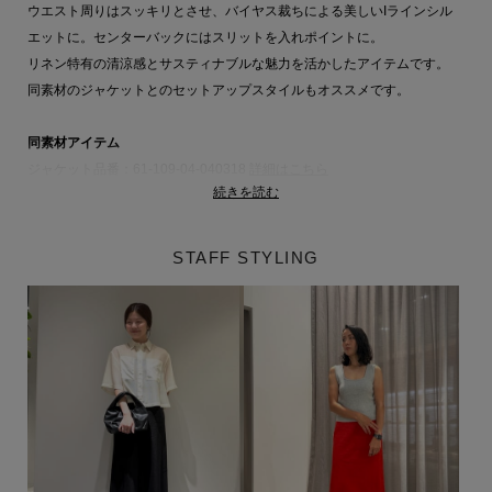
ウエスト周りはスッキリとさせ、バイヤス裁ちによる美しいIラインシル
エットに。センターバックにはスリットを入れポイントに。
リネン特有の清涼感とサスティナブルな魅力を活かしたアイテムです。
同素材のジャケットとのセットアップスタイルもオススメです。
同素材アイテム
ジャケット品番：61-109-04-040318
詳細はこちら
続きを読む
パンツ品番：61-109-07-040319
詳細はこちら
■こちらは手洗い可能な商品です。
STAFF STYLING
ESTNATION 商品一覧