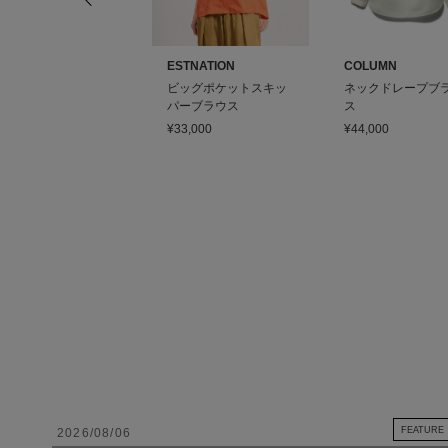
STNATION
ESTNATION
COLUMN
バックジップ クルーネ
ビッグポケットスキッ
ネックドレープブ
ックブラウス
パーブラウス
ス
12,000
(50%OFF)
¥33,000
¥44,000
FEATURE
2026/08/06