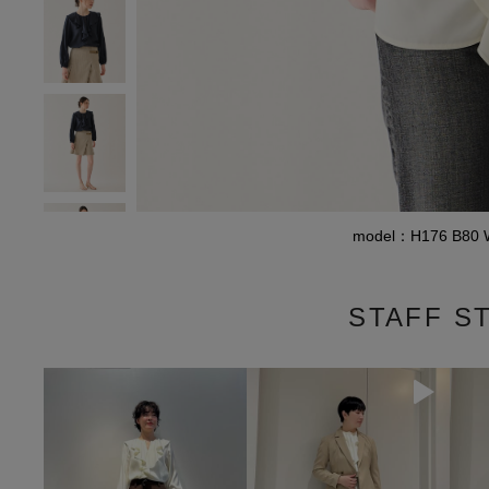
model：H176 B8
STAFF S