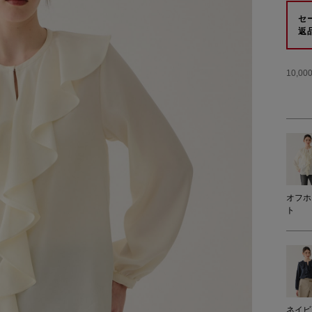
セ
返
10,
オフホ
ト
ネイビ