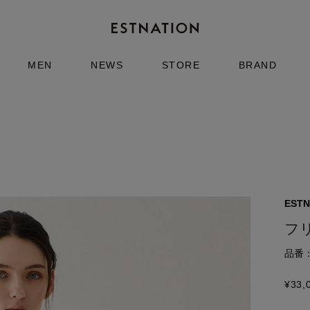
MEN
NEWS
STORE
BRAND
ESTN
フ
品番：6
¥
33,