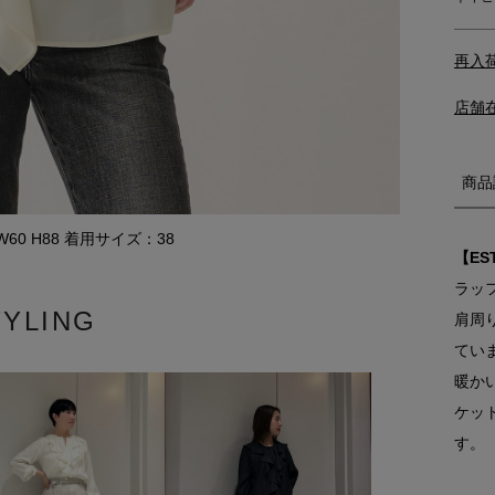
再入
店舗
商品
0 W60 H88 着用サイズ：38
【ES
ラッ
TYLING
肩周
てい
暖か
ケッ
す。