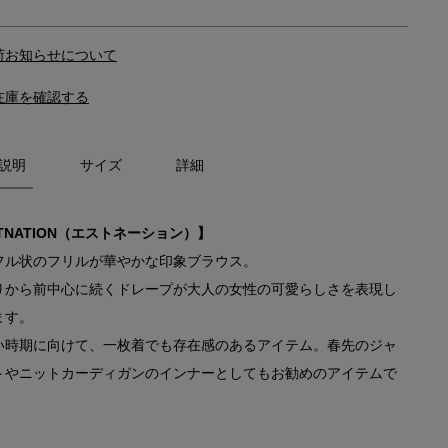
荷お知らせについて
在庫を確認する
説明
サイズ
詳細
TNATION（エストネーション）】
フル状のフリルが華やかな印象ブラウス。
りから前中心に続くドレープが大人の女性の可愛らしさを表現し
ます。
い時期に向けて、一枚着でも存在感のあるアイテム。春先のジャ
トやニットカーディガンのインナーとしてもお勧めのアイテムで