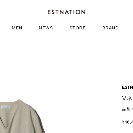
MEN
NEWS
STORE
BRAND
ESTN
V
品番：6
¥
48,