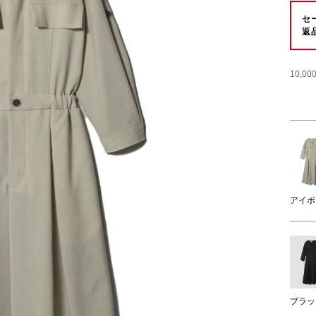
セ
返
10,
アイボ
ブラッ