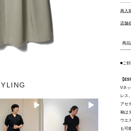
再入
店舗
商品
■ご
【ES
TYLING
Vネ
レス
アセ
袖は
ウエ
も可