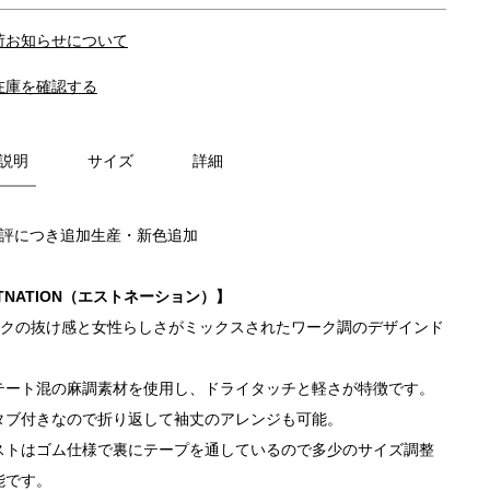
荷お知らせについて
在庫を確認する
説明
サイズ
詳細
好評につき追加生産・新色追加
TNATION（エストネーション）】
ックの抜け感と女性らしさがミックスされたワーク調のデザインド
。
テート混の麻調素材を使用し、ドライタッチと軽さが特徴です。
タブ付きなので折り返して袖丈のアレンジも可能。
ストはゴム仕様で裏にテープを通しているので多少のサイズ調整
能です。