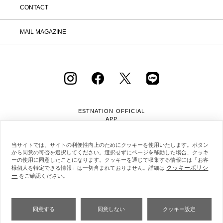
「返品する」よりお問い合わせフォーム
CONTACT
へ必要事項をご入力のうえ、ご連絡をお
願いいたします。 ② お問い合わせ内容
を確認後、カスタマーサポートより返品
MAIL MAGAZINE
方法をご案内いたします。 ③ ご案内内
容をご確認のうえ、指定の住所まで「着
払い」にてご返送ください。 また、以
下の場合は返品をお受けできませんので
ご注意ください。 1.到着から8日以上
経過した商品 2.使用済み、あるいはお
直しや洗濯、クリーニングされた商品
3.納品書・保証書・商品タグ・ラベル
を切り離したり、紛失された商品 4.お
ESTNATION OFFICIAL
客様のもとでニオイが付着したり、汚
APP
れ、キズが生じた商品 5.商品（箱・付
属品も含む）を弊社へご返送いただいた
時の状態が、お届け時と大きく異なって
当サイトでは、サイトの利便性向上のためにクッキーを使用いたします。ボタン
から同意の可否を選択してください。選択せずにページを移動した場合、クッキ
いた場合 6.パッケージを開封した商品
ーの使用に同意したことになります。クッキーを通じて収集する情報には「お客
（パッケージが商品の一部となっている
クッキーポリシ
様個人を特定できる情報」は一切含まれておりません。詳細は
CD等） 7.下着・水着・化粧品などの
ー
会社概要
採用情報
利用規約
会員規約
をご確認ください。
衛生商品、福袋・セール商品・アウトレ
個人情報保護方針
クッキーポリシー
特定商取引法に基づく通販の表記
ット商品・予約商品など、販売ページ上
に「返品不可」の記載がある商品 8.ギ
フトラッピングサービスを利用のうえ、
同意する
同意しない
クッキー設定
ご注文いただいた商品 ※イベントの内
Copyright © ESTNATION Inc.