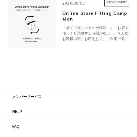
STORE EVENT
2026/08/03
Online Store Fitting Camp
aign
「暑くて外に出るのが億劫…」「お店で
ゆっくり試着する時間がない…」そんな
お客様の声にお応えして、ご自宅で気軽
にショッピングを楽しめるキャンペーン
をご用意しました！ 期間中オンライン
ストアで注文した商品は、返品送料が無
料に！気になる商品をまとめて取り寄せ
て、いつものお洋服と合わせながら、納
得いくまでじっくりお試しいただけま
す！この夏は、無理して暑い中お出かけ
しなくても大丈夫。お家で涼しく、新し
いお気に入りを見つけてみませんか？
※予約商品・カスタムオーダー商品・返
メンバーサービス
品不可の記載がある商品・セール商品・
アウトレット商品は対象外です。 ※商
品到着後7日以内に返品手続きのご連絡
HELP
をお願いします。 ・返品手続きに関し
て ① マイページ内の「オンラインスト
FAQ
ア注文管理」から返品をご希望の注文を
選択し、「詳細」を開いてください。