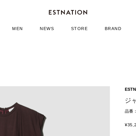
MEN
NEWS
STORE
BRAND
ESTN
ジ
品番：6
¥
35,