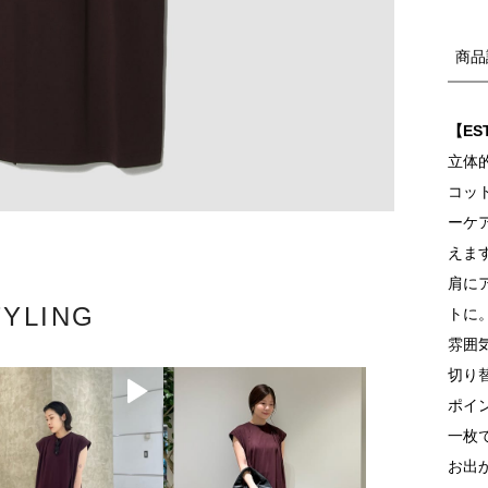
商品
【ES
立体
コッ
ーケ
えま
肩に
TYLING
トに
雰囲
切り
ポイ
一枚
お出