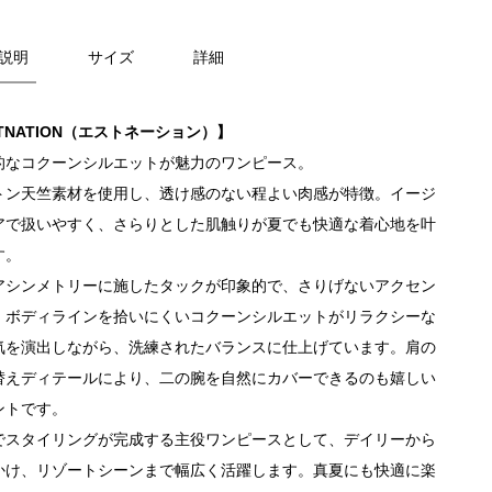
説明
サイズ
詳細
TNATION（エストネーション）】
的なコクーンシルエットが魅力のワンピース。
トン天竺素材を使用し、透け感のない程よい肉感が特徴。イージ
アで扱いやすく、さらりとした肌触りが夏でも快適な着心地を叶
す。
アシンメトリーに施したタックが印象的で、さりげないアクセン
。ボディラインを拾いにくいコクーンシルエットがリラクシーな
気を演出しながら、洗練されたバランスに仕上げています。肩の
替えディテールにより、二の腕を自然にカバーできるのも嬉しい
ントです。
でスタイリングが完成する主役ワンピースとして、デイリーから
かけ、リゾートシーンまで幅広く活躍します。真夏にも快適に楽