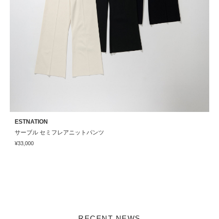
ESTNATION
E
サーブル セミフレアニットパンツ
¥33,000
¥
RECENT NEWS