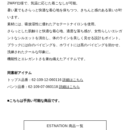
2WAY仕様で、気温に応じた着こなしが可能。
暑い夏でもさらっと快適な着心地を保ちつつ、きちんと感のある装いが叶
います。
素材には、吸放湿性に優れたアセテートナイロンを使用。
さらっとした肌触りと快適な着心地、適度な落ち感が、女性らしいエレガ
ントなシルエットを演出し、体のラインを美しく見せる設計もポイント。
ブラックには白のパイピングを、ホワイトには黒のパイピングを効かせ、
洗練されたクールな印象に。
機能性とエレガントさを兼ね備えたアイテムです。
同素材アイテム
トップス品番：62-109-12-060116
詳細はこちら
パンツ品番：62-109-07-060118
詳細はこちら
■こちらは手洗い可能な商品です。
ESTNATION 商品一覧