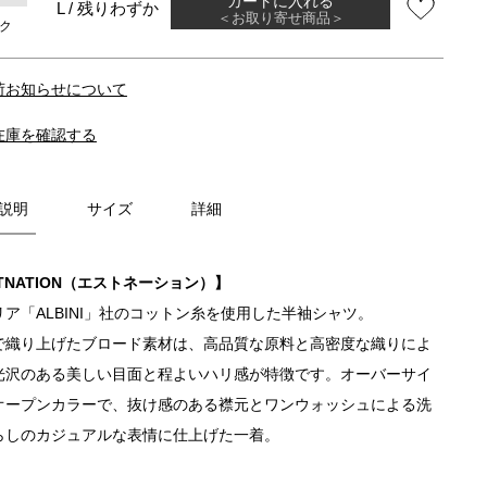
L / 残りわずか
＜お取り寄せ商品＞
ク
荷お知らせについて
在庫を確認する
説明
サイズ
詳細
TNATION（エストネーション）】
リア「ALBINI」社のコットン糸を使用した半袖シャツ。
で織り上げたブロード素材は、高品質な原料と高密度な織りによ
光沢のある美しい目面と程よいハリ感が特徴です。オーバーサイ
オープンカラーで、抜け感のある襟元とワンウォッシュによる洗
らしのカジュアルな表情に仕上げた一着。