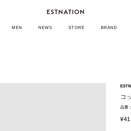
MEN
NEWS
STORE
BRAND
ESTN
コ
品番：6
¥
41