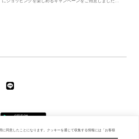
にショッピングを楽しめるキャンペーンをご用意しました！
期間中オンラインストアで注文した商品は、返品送料が無料
に！気になる商品をまとめて取り寄せて、いつものお洋服と
合わせながら、納得いくまでじっくりお試しいただけます！
この夏は、無理して暑い中お出かけしなくても大丈夫。お家
で涼しく、新しいお気に入りを見つけてみませんか？ ※予
約商品・カスタムオーダー商品・返品不可の記載がある商
品・セール商品・アウトレット商品は対象外です。 ※商品
到着後7日以内に返品手続きのご連絡をお願いします。 ・返
品手続きに関して ① マイページ内の「オンラインストア注
文管理」から返品をご希望の注文を選択し、「詳細」を開い
てください。「返品する」よりお問い合わせフォームへ必要
事項をご入力のうえ、ご連絡をお願いいたします。 ② お問
い合わせ内容を確認後、カスタマーサポートより返品方法を
ご案内いたします。 ③ ご案内内容をご確認のうえ、指定の
住所まで「着払い」にてご返送ください。 また、以下の場
合は返品をお受けできませんのでご注意ください。 1.到着
から8日以上経過した商品 2.使用済み、あるいはお直しや
洗濯、クリーニングされた商品 3.納品書・保証書・商品タ
グ・ラベルを切り離したり、紛失された商品 4.お客様のも
用に同意したことになります。クッキーを通じて収集する情報には「お客様
とでニオイが付着したり、汚れ、キズが生じた商品 5.商品
（箱・付属品も含む）を弊社へご返送いただいた時の状態