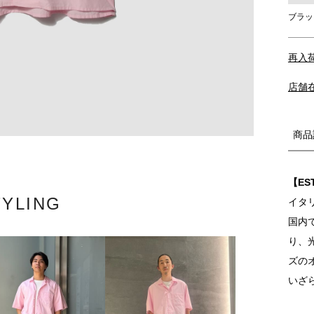
ブラッ
再入
店舗
商品
【ES
TYLING
イタ
国内
り、
ズの
いざ