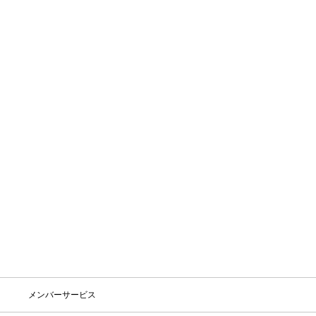
SOLD OUT
STORE ONLY
STORE ONLY
LONGLEAGE
LONGLEAGE
ネイルベースパーフェクター10ml
エクストラハンドクリーム
¥2,970
¥5,610
SOLD OUT
STORE ONLY
SOLD OUT
STORE ONLY
メンバーサービス