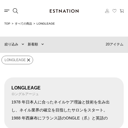
カテゴリー
TOP
すべての商品
LONGLEAGE
新着順
60件
選択する
おすすめ順
90件
20アイテム
絞り込み
新着順
価格の安い順
120件
価格の高い順
MENS
WOMENS
LONGLEAGE
カテゴリー
LONGLEAGE
×
ブランド
LONGLEAGE
ロングルアージュ
1978 年日本人に合ったネイルケア理論と技術を生み出
し、ネイル業界の確立を目指したサロンをスタート。
販売タイプ
1988 年西麻布にフランス語のONGLE（爪）と英語の
AGE（時代）を組み合わせた造語を冠するネイルサロン