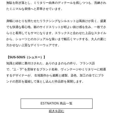
無駄を削ぎ落とし、ミリタリー由来のディテールを残しつつも、洗練され
たミニマルな表情へと昇華させています。
身幅にゆとりを持たせたリラクシングなシルエットは風抜けが良く、盛夏
でも快適な着心地。裾のサイドスリットが程よい抜け感を生み、一枚でさ
らりと着用してもサマになります。スラックスと合わせた上品なスタイル
から、ショーツとのカジュアルな装いまで幅広くマッチする、大人の夏に
欠かせない上質なデイリーウェアです。
【SUS-SOUS（シュスー）】
知識と経験に裏付けされた、ありのままのもの作り。 フランス語
で、"上・下" を意味するブランド名称、ヴィンテージやミリタリーに精通
するデザイナーが、 生地製作から裁断と縫製、染色、加工の全てにブラ
ンドの意匠を凝縮して落とし込んだ作品群を展開します。
ESTNATION 商品一覧
続きを読む