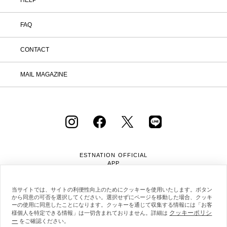
をお願いします。 ・返品手続きに関し
て ① マイページ内の「オンラインスト
FAQ
ア注文管理」から返品をご希望の注文を
選択し、「詳細」を開いてください。
「返品する」よりお問い合わせフォーム
CONTACT
へ必要事項をご入力のうえ、ご連絡をお
願いいたします。 ② お問い合わせ内容
を確認後、カスタマーサポートより返品
MAIL MAGAZINE
方法をご案内いたします。 ③ ご案内内
容をご確認のうえ、指定の住所まで「着
払い」にてご返送ください。 また、以
下の場合は返品をお受けできませんので
ご注意ください。 1.到着から8日以上
経過した商品 2.使用済み、あるいはお
直しや洗濯、クリーニングされた商品
3.納品書・保証書・商品タグ・ラベル
を切り離したり、紛失された商品 4.お
ESTNATION OFFICIAL
客様のもとでニオイが付着したり、汚
APP
れ、キズが生じた商品 5.商品（箱・付
属品も含む）を弊社へご返送いただいた
時の状態が、お届け時と大きく異なって
当サイトでは、サイトの利便性向上のためにクッキーを使用いたします。ボタン
から同意の可否を選択してください。選択せずにページを移動した場合、クッキ
いた場合 6.パッケージを開封した商品
ーの使用に同意したことになります。クッキーを通じて収集する情報には「お客
（パッケージが商品の一部となっている
クッキーポリシ
様個人を特定できる情報」は一切含まれておりません。詳細は
CD等） 7.下着・水着・化粧品などの
ー
会社概要
採用情報
利用規約
会員規約
をご確認ください。
衛生商品、福袋・セール商品・アウトレ