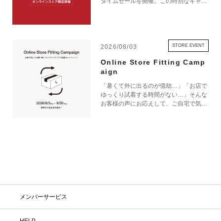
タイムセールを開催。この特別なキャン
ペーンをお見逃しなく。
STORE EVENT
2026/08/03
Online Store Fitting Camp
aign
「暑くて外に出るのが億劫…」「お店で
ゆっくり試着する時間がない…」そんな
お客様の声にお応えして、ご自宅で気軽
にショッピングを楽しめるキャンペーン
をご用意しました！ 期間中オンライン
ストアで注文した商品は、返品送料が無
料に！気になる商品をまとめて取り寄せ
て、いつものお洋服と合わせながら、納
得いくまでじっくりお試しいただけま
す！この夏は、無理して暑い中お出かけ
しなくても大丈夫。お家で涼しく、新し
いお気に入りを見つけてみませんか？
※予約商品・カスタムオーダー商品・返
メンバーサービス
品不可の記載がある商品・セール商品・
アウトレット商品は対象外です。 ※商
品到着後7日以内に返品手続きのご連絡
HELP