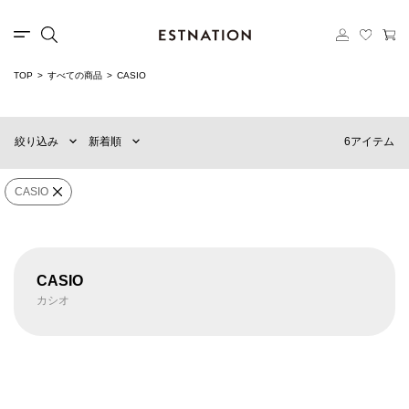
TOP
すべての商品
CASIO
新着順
60件
おすすめ順
90件
6アイテム
絞り込み
新着順
価格の安い順
120件
価格の高い順
MENS
WOMENS
CASIO
カテゴリー
CASIO
×
ブランド
CASIO
カシオ
販売タイプ
CASIO
CASIO
MTG-B3000PRB-1AJR リストウォッ
GM-B2100BD-1AJF リストウォッチ
チ
¥93,500