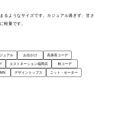
まるようなサイズです。カジュアル過ぎず、甘さ
に軽量です。
ジュアル
お出かけ
高身長コーデ
グ
エストネーション福岡店
秋コーデ
UMN
デザイントップス
ニット・セーター