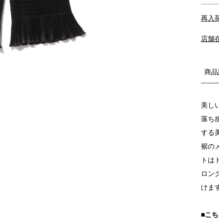
再入
店舗
商品
美し
落ち
する
裾の
トは
ロン
けま
■こ