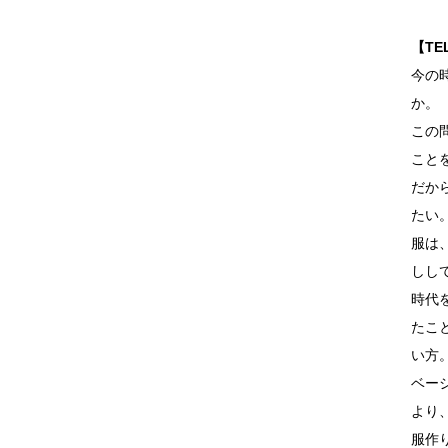
【TE
今の
か。
この
こと
だか
たい
服は
しし
時代
たこ
い方
ベー
より
服作