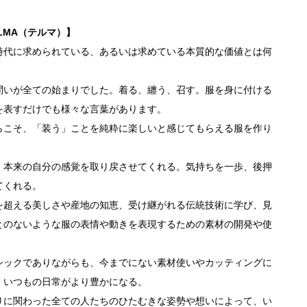
LMA（テルマ）】
時代に求められている、あるいは求めている本質的な価値とは何
問いが全ての始まりでした。着る、纏う、召す。服を身に付ける
を表すだけでも様々な言葉があります。
らこそ、「装う」ことを純粋に楽しいと感じてもらえる服を作り
。
、本来の自分の感覚を取り戻させてくれる。気持ちを一歩、後押
てくれる。
を超える美しさや産地の知恵、受け継がれる伝統技術に学び、見
とのないような服の表情や動きを表現するための素材の開発や使
。
シックでありながらも、今までにない素材使いやカッティングに
、いつもの日常がより豊かになる。
りに関わった全ての人たちのひたむきな姿勢や想いによって、い