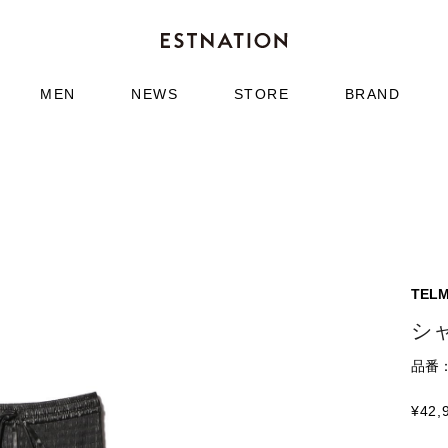
MEN
NEWS
STORE
BRAND
TEL
シ
品番：6
¥
42,