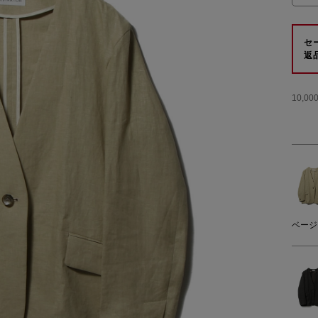
セ
返
10,
ベージ