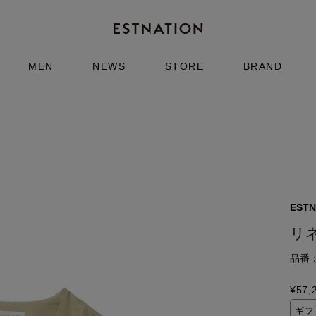
MEN
NEWS
STORE
BRAND
ESTN
リ
品番：6
¥
57,
ギフ