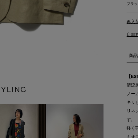
ブラッ
再入
店舗
商品
【ES
清涼
TYLING
ノー
キリ
リネ
す。
軽く
もオ